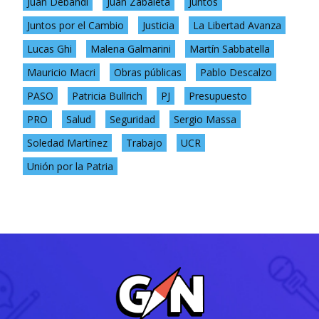
Juan Debandi
Juan Zabaleta
Juntos
Juntos por el Cambio
Justicia
La Libertad Avanza
Lucas Ghi
Malena Galmarini
Martín Sabbatella
Mauricio Macri
Obras públicas
Pablo Descalzo
PASO
Patricia Bullrich
PJ
Presupuesto
PRO
Salud
Seguridad
Sergio Massa
Soledad Martínez
Trabajo
UCR
Unión por la Patria