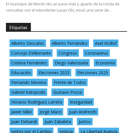
El municipio de Morón dio un paso más y aparte de la ronda de
consultas con el intendente Lucas Ghi, inició una serie de...
Etiquetas
Alberto Descalzo
Alberto Fernández
Axel Kicillof
Concejo Deliberante
Congreso
Coronavirus
Cristina Fernández
Diego Valenzuela
Economía
Educación
Elecciones 2023
Elecciones 2025
Fernando Moreira
Frente de Todos
Gabriel Katopodis
Gustavo Posse
Horacio Rodríguez Larreta
Inseguridad
Javier Milei
Jorge Macri
Juan Andreotti
Juan Debandi
Juan Zabaleta
Juntos
Juntos por el Cambio
Justicia
La Libertad Avanza